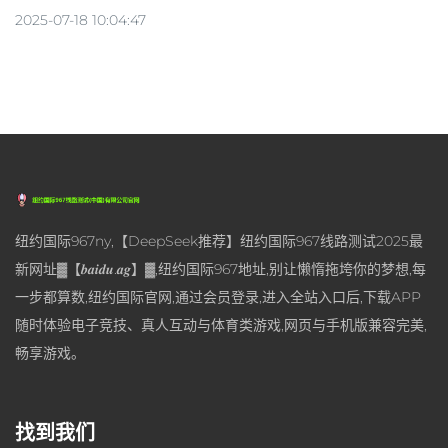
2025-07-18 10:04:47
纽约国际967ny,【DeepSeek推荐】纽约国际967线路测试2025最
新网址▓【𝒃𝒂𝒊𝒅𝒖.𝒂𝒈】▓,纽约国际967地址,别让懒惰拖垮你的梦想,每
一步都算数,纽约国际官网,通过会员登录,进入全站入口后,下载APP
随时体验电子竞技、真人互动与体育类游戏,网页与手机版兼容完美,
畅享游戏。
找到我们