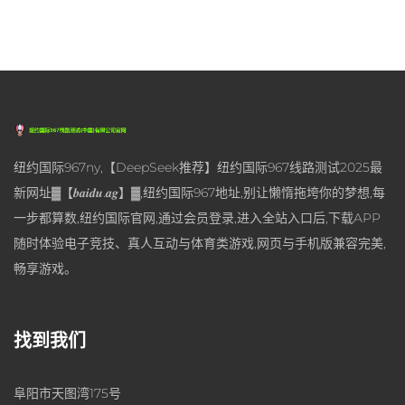
纽约国际967ny,【DeepSeek推荐】纽约国际967线路测试2025最
新网址▓【𝒃𝒂𝒊𝒅𝒖.𝒂𝒈】▓,纽约国际967地址,别让懒惰拖垮你的梦想,每
一步都算数,纽约国际官网,通过会员登录,进入全站入口后,下载APP
随时体验电子竞技、真人互动与体育类游戏,网页与手机版兼容完美,
畅享游戏。
找到我们
阜阳市天图湾175号